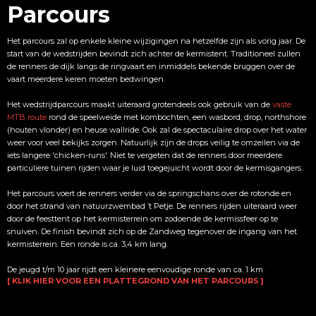
Parcours
Het parcours zal op enkele kleine wijzigingen na hetzelfde zijn als vorig jaar. De
start van de wedstrijden bevindt zich achter de kermistent. Traditioneel zullen
de renners de dijk langs de ringvaart en inmiddels bekende bruggen over de
vaart meerdere keren moeten bedwingen.
Het wedstrijdparcours maakt uiteraard grotendeels ook gebruik van de
vaste
MTB route
rond de speelweide met kombochten, een wasbord, drop, northshore
(houten vlonder) en heuse wallride. Ook zal de spectaculaire drop over het water
weer voor veel bekijks zorgen. Natuurlijk zijn de drops veilig te omzeilen via de
iets langere 'chicken-runs'. Niet te vergeten dat de renners door meerdere
particuliere tuinen rijden waar je luid toegejuicht wordt door de kermisgangers.
Het parcours voert de renners verder via de springschans over de rotonde en
door het strand van natuurzwembad ’t Petje. De renners rijden uiteraard weer
door de feesttent op het kermisterrein om zodoende de kermissfeer op te
snuiven. De finish bevindt zich op de Zandweg tegenover de ingang van het
kermisterrein. Een ronde is ca. 3,4 km lang.
De jeugd t/m 10 jaar rijdt een kleinere eenvoudige ronde van ca. 1 km.
[ KLIK HIER VOOR EEN PLATTEGROND VAN HET PARCOURS ]