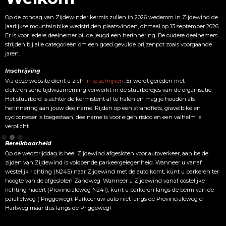
Op de zondag van Zijdewinder kermis zullen in 2026 wederom in Zijdewind de
jaarlijkse mountainbike wedstrijden plaatsvinden, ditmaal op 13 september 2026.
Er is voor iedere deelnemer bij de jeugd een herinnering. De oudere deelnemers
strijden bij alle categorieën om een goed gevulde prijzenpot zoals voorgaande
jaren.
Inschrijving
Via deze website dient u zich
in te schrijven
. Er wordt gereden met
elektronische tijdwaarneming verwerkt in de stuurbordjes van de organisatie.
Het stuurbord is achter de kermistent af te halen en mag je houden als
herinnering aan jouw deelname. Rijden op een strandfiets, gravelbike en
cyclocrosser is toegestaan, deelname is voor eigen risico en een valhelm is
verplicht.
Bereikbaarheid
Op de wedstrijddag is heel Zijdewind afgesloten voor autoverkeer, aan beide
zijden van Zijdewind is voldoende parkeergelegenheid. Wanneer u vanaf
westelijk richting (N245) naar Zijdewind met de auto komt, kunt u parkeren ter
hoogte van de afgesloten Zandweg. Wanneer u Zijdewind vanaf oostelijke
richting nadert (Provincialeweg N241), kunt u parkeren langs de berm van de
parallelweg ( Priggeweg). Parkeer uw auto niet langs de Provincialeweg of
Hartweg maar dus langs de Priggeweg!