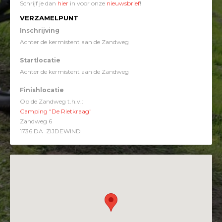
Schrijf je dan
hier
in voor onze
nieuwsbrief
!
VERZAMELPUNT
Inschrijving
Achter de kermistent aan de Zandweg
Startlocatie
Achter de kermistent aan de Zandweg
Finishlocatie
Op de Zandweg t.h.v.:
Camping "De Rietkraag"
Zandweg 6
1736 DA ZIJDEWIND