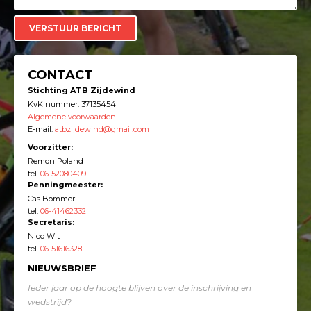
CONTACT
Stichting ATB Zijdewind
KvK nummer: 37135454
Algemene voorwaarden
E-mail:
atbzijdewind@gmail.com
Voorzitter:
Remon Poland
tel.
06-52080409
Penningmeester:
Cas Bommer
tel.
06-41462332
Secretaris:
Nico Wit
tel.
06-51616328
NIEUWSBRIEF
Ieder jaar op de hoogte blijven over de inschrijving en
wedstrijd?