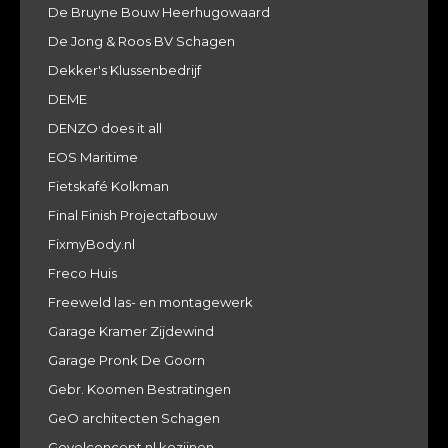
De Bruyne Bouw Heerhugowaard
De Jong & Roos BV Schagen
Dekker's Klussenbedrijf
DEME
DENZO does it all
EOS Maritime
Fietskafé Kolkman
Final Finish Projectafbouw
FixmyBody.nl
Freco Huis
Freeweld las- en montagewerk
Garage Kramer Zijdewind
Garage Pronk De Goorn
Gebr. Koomen Bestratingen
GeO architecten Schagen
Gevelconcept.nl kozijnen