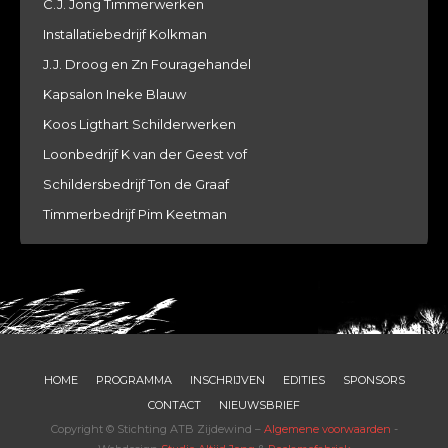
C.J. Jong Timmerwerken
Installatiebedrijf Kolkman
J.J. Droog en Zn Fouragehandel
Kapsalon Ineke Blauw
Koos Ligthart Schilderwerken
Loonbedrijf K van der Geest vof
Schildersbedrijf Ton de Graaf
Timmerbedrijf Pim Keetman
HOME
PROGRAMMA
INSCHRIJVEN
EDITIES
SPONSORS
CONTACT
NIEUWSBRIEF
Copyright © Stichting ATB Zijdewind –
Algemene voorwaarden
-