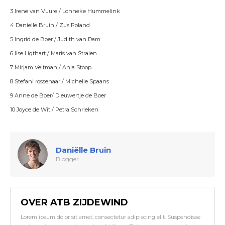
3 Irene van Vuure / Lonneke Hummelink
4 Danielle Bruin / Zus Poland
5 Ingrid de Boer / Judith van Dam
6 Ilse Ligthart / Maris van Stralen
7 Mirjam Veltman / Anja Stoop
8 Stefani rossenaar / Michelle Spaans
9 Anne de Boer/ Dieuwertje de Boer
10 Joyce de Wit / Petra Schrieken
Daniëlle Bruin
Blogger
OVER ATB ZIJDEWIND
Lorem ipsum dolor sit amet, consectetur adipiscing elit. Suspendisse