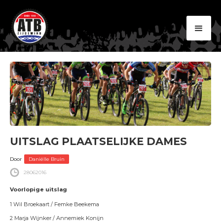
UITSLAG PLAATSELIJKE DAMES
Door
Daniëlle Bruin
28
06
2016
Voorlopige uitslag
1 Wil Broekaart / Femke Beekema
2 Marja Wijnker / Annemiek Konijn