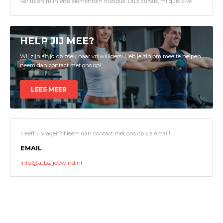
varius enim in eros elementum tristique. Duis cursus, mi quis vive
HELP JIJ MEE?
Wij zijn altijd op zoek naar vrijwilligers! Heb je zin om mee te helpen
neem dan contact met ons op!
LEES MEER
Heeft u vragen? Neem dan contact met ons op via email!
EMAIL
info@atbzijdewind.nl