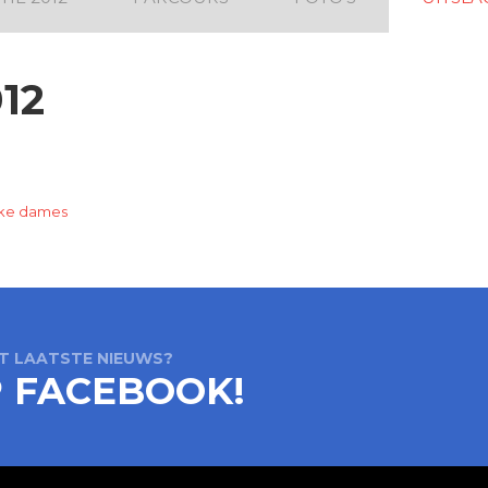
12
ijke dames
ET LAATSTE NIEUWS?
P FACEBOOK!